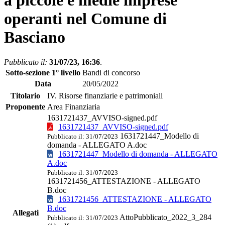
a piccole e medie imprese
operanti nel Comune di
Basciano
Pubblicato il:
31/07/23, 16:36
.
Sotto-sezione 1° livello
Bandi di concorso
Data
20/05/2022
Titolario
IV. Risorse finanziarie e patrimoniali
Proponente
Area Finanziaria
1631721437_AVVISO-signed.pdf
1631721437_AVVISO-signed.pdf
1631721447_Modello di
Pubblicato il: 31/07/2023
domanda - ALLEGATO A.doc
1631721447_Modello di domanda - ALLEGATO
A.doc
Pubblicato il: 31/07/2023
1631721456_ATTESTAZIONE - ALLEGATO
B.doc
1631721456_ATTESTAZIONE - ALLEGATO
B.doc
Allegati
AttoPubblicato_2022_3_284
Pubblicato il: 31/07/2023