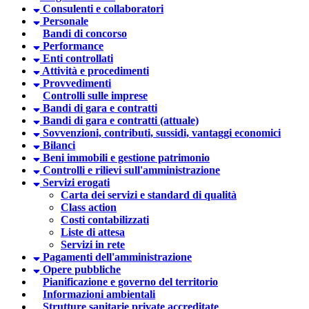
Consulenti e collaboratori
Personale
Bandi di concorso
Performance
Enti controllati
Attività e procedimenti
Provvedimenti
Controlli sulle imprese
Bandi di gara e contratti
Bandi di gara e contratti (attuale)
Sovvenzioni, contributi, sussidi, vantaggi economici
Bilanci
Beni immobili e gestione patrimonio
Controlli e rilievi sull'amministrazione
Servizi erogati
Carta dei servizi e standard di qualità
Class action
Costi contabilizzati
Liste di attesa
Servizi in rete
Pagamenti dell'amministrazione
Opere pubbliche
Pianificazione e governo del territorio
Informazioni ambientali
Strutture sanitarie private accreditate