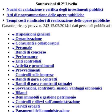
Sottosezioni di 2° Livello
Nuclei di valutazione e verifica degli investimenti pubblici
Atti di programmazione delle opere pubbliche
Tempi costi e indicatori di realizzazione delle opere pubbliche
Garante privacy provv. n. 243 15/05/2014: i dati personali pubblicati so
Disposizioni generali
Organizzazione
Consulenti e collaboratori
Personale
Bandi di concorso
Performance
Enti controllati
Attività e procedimenti
Provvedimenti
Controlli sulle imprese
Bandi di gara e contratti
Bandi di gara e contratti (attuale)
Sovvenzioni, contributi, sussidi, vantaggi economici
Bilanci
Beni immobili e gestione patrimonio
Controlli e rilievi sull'amministrazione
Servizi erogati
Pagamenti dell'amministrazione