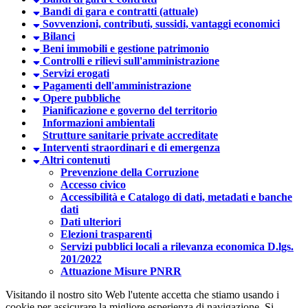
Bandi di gara e contratti (attuale)
Sovvenzioni, contributi, sussidi, vantaggi economici
Bilanci
Beni immobili e gestione patrimonio
Controlli e rilievi sull'amministrazione
Servizi erogati
Pagamenti dell'amministrazione
Opere pubbliche
Pianificazione e governo del territorio
Informazioni ambientali
Strutture sanitarie private accreditate
Interventi straordinari e di emergenza
Altri contenuti
Prevenzione della Corruzione
Accesso civico
Accessibilità e Catalogo di dati, metadati e banche
dati
Dati ulteriori
Elezioni trasparenti
Servizi pubblici locali a rilevanza economica D.lgs.
201/2022
Attuazione Misure PNRR
Visitando il nostro sito Web l'utente accetta che stiamo usando i
cookie per assicurare la migliore esperienza di navigazione.
Si,